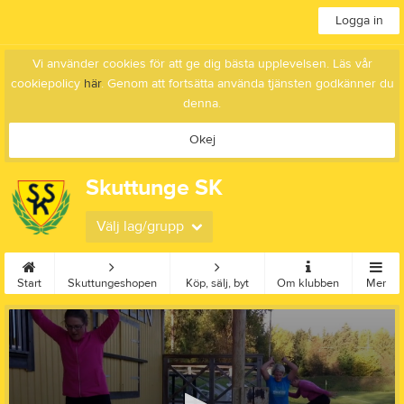
Logga in
Vi använder cookies för att ge dig bästa upplevelsen. Läs vår
cookiepolicy
här
. Genom att fortsätta använda tjänsten godkänner du
denna.
Okej
Skuttunge SK
Välj lag/grupp
Start
Skuttungeshopen
Köp, sälj, byt
Om klubben
Mer