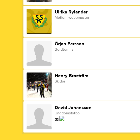
Ulrika Rylander
Motion, webbmaster
Örjan Persson
Bordtennis
Henry Broström
Skidor
David Johansson
Ungdomsfotboll