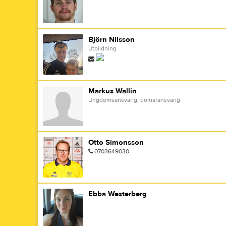
Björn Nilsson
Utbildning
Markus Wallin
Ungdomsansvarig, domaransvarig
Otto Simonsson
0703649030
Ebba Westerberg