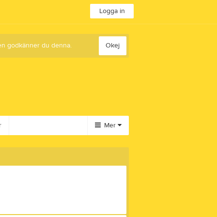
Logga in
sten godkänner du denna.
Okej
r
Mer
Huvudmeny
Dokument
Bilder
Video
Gästbok
Styrelse