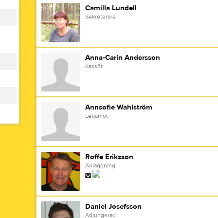
Camilla Lundell
Sekreterare
Anna-Carin Andersson
Kassör
Annsofie Wahlström
Ledamot
Roffe Eriksson
Anläggning
Daniel Josefsson
Adjungerad