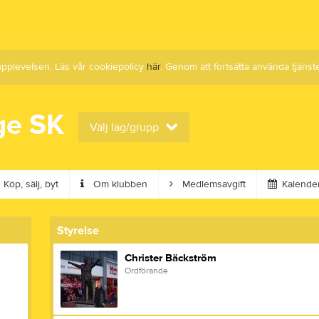
upplevelsen. Läs vår cookiepolicy
här
. Genom att fortsätta använda tjän
ge SK
Välj lag/grupp
Köp, sälj, byt
Om klubben
Medlemsavgift
Kalende
Styrelse
Christer Bäckström
Ordförande