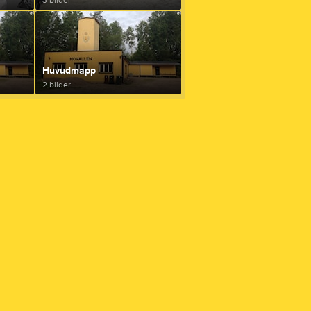
3 bilder
Kontakt
Länkar
Sponsorer
Huvudmapp
2 bilder