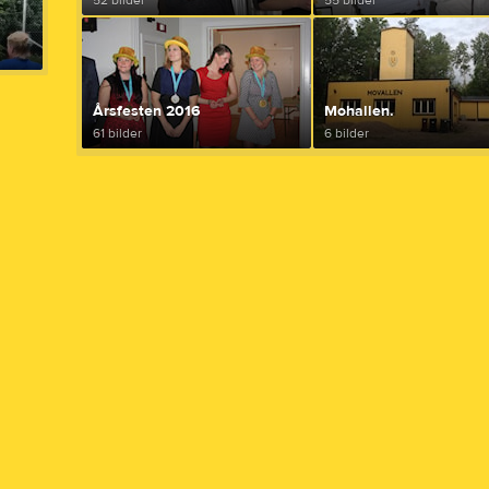
52 bilder
55 bilder
Årsfesten 2016
Mohallen.
61 bilder
6 bilder