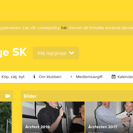
upplevelsen. Läs vår cookiepolicy
här
. Genom att fortsätta använda tjän
ge SK
Välj lag/grupp
Köp, sälj, byt
Om klubben
Medlemsavgift
Kalende
Bilder
Årsfest 2018
Årsfesten 2017