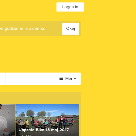
Logga in
sten godkänner du denna.
Okej
r
Mer
Huvudmeny
Dokument
Bilder
Video
Gästbok
Uppsala Bike 13 maj 2017
Styrelse