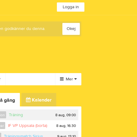
Logga in
sten godkänner du denna.
Okej
r
Mer
Huvudmeny
Kalender
å gång
Dokument
Bilder
Träning
8 aug, 09:00
ion
Video
IF VP Uppsala (borta)
8 aug, 16:30
er
Gästbok
Styrelse
Träningsmatch Sirius
9 aug, 13:10