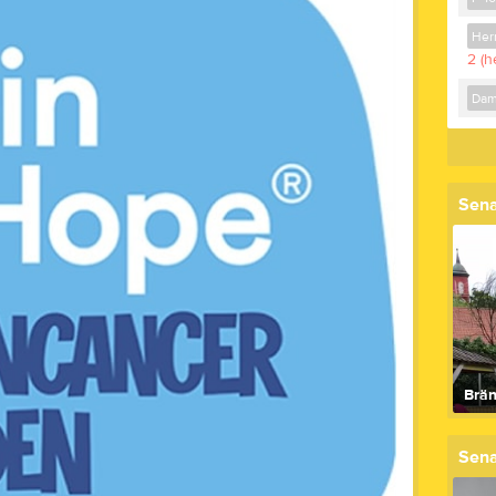
Her
2 (
Dam
Sena
Brän
Sena