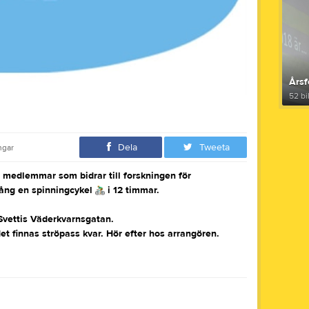
Årsf
52 bi
Dela
Tweeta
ngar
 medlemmar som bidrar till forskningen för
gång en spinningcykel
i 12 timmar.
 Svettis Väderkvarnsgatan.
et finnas ströpass kvar. Hör efter hos arrangören.