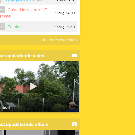
Kontakt
Gräsö Norrskedika IF
rar
Länkar
9 aug, 14:00
hemma)
Sponsorer
Träning
10 aug, 18:30
er
Kalenderöversikt
st uppladdade video
nboll
st uppdaterade album