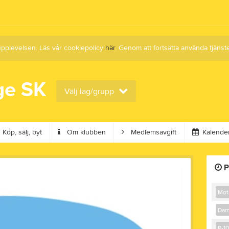
upplevelsen. Läs vår cookiepolicy
här
. Genom att fortsätta använda tjän
ge SK
Välj lag/grupp
Köp, sälj, byt
Om klubben
Medlemsavgift
Kalende
P
Mot
Dam
P-10