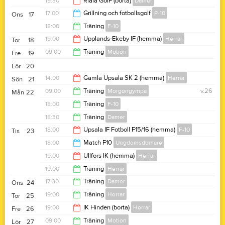
19:30
Riala GoIF (borta)
Damer
20:30
17:00
Grillning och fotbollsgolf
P-10
Ons
17
21:30
18:00
Träning
F-10
19:30
19:00
Upplands-Ekeby IF (hemma)
Herrar
Tor
18
19:00
09:00
Träning
Motion
Fre
19
21:00
Lör
20
10:00
14:00
Gamla Upsala SK 2 (hemma)
Herrar
Sön
21
09:00
Träning
Morgongympa
v.26
Mån
22
16:00
18:00
Träning
F-10
10:00
18:30
Träning
Damer
19:00
18:00
Upsala IF Fotboll F15/16 (hemma)
F-10
Tis
23
20:00
18:00
Match F10
Ungdomsdomare
20:00
19:00
Ullfors IK (hemma)
Herrar
19:00
19:00
Träning
Herrar
21:00
17:30
Träning
Damer
Ons
24
20:30
19:00
Träning
Herrar
Tor
25
20:00
19:00
IK Hinden (borta)
Herrar
Fre
26
20:30
09:00
Träning
Motion
Lör
27