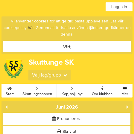
Logga in
Vi använder cookies för att ge dig bästa upplevelsen. Läs vår
cookiepolicy
här
. Genom att fortsätta använda tjänsten godkänner du
denna.
Okej
Skuttunge SK
Välj lag/grupp
Start
Skuttungeshopen
Köp, sälj, byt
Om klubben
Mer
Juni 2026
Prenumerera
Skriv ut