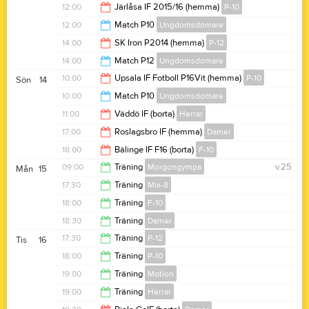
11:00
12:00
Järlåsa IF 2015/16 (hemma)
P-10
13:00
12:00
Match P10
Ungdomsdomare
14:00
14:00
SK Iron P2014 (hemma)
P-12
13:00
14:00
Match P12
Ungdomsdomare
16:00
10:00
Upsala IF Fotboll P16Vit (hemma)
P-10
Sön
14
15:00
10:00
Match P10
Ungdomsdomare
12:00
11:00
Väddö IF (borta)
Herrar
11:00
17:00
Roslagsbro IF (hemma)
Damer
13:00
18:00
Bälinge IF F16 (borta)
F-10
19:00
09:00
Träning
Morgongympa
v.25
Mån
15
20:00
17:30
Träning
Mix-8
10:00
18:00
Träning
F-10
18:30
18:30
Träning
Damer
19:00
17:30
Träning
P-12
Tis
16
20:00
18:00
Träning
P-10
19:00
19:00
Träning
Motion
19:15
19:00
Träning
Herrar
20:00